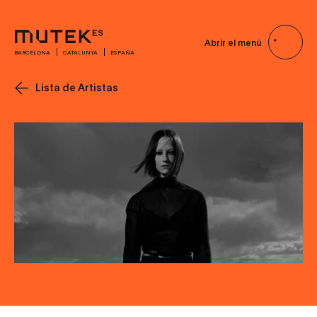
Abrir el menú
BARCELONA
CATALUNYA
ESPAÑA
Lista de Artistas