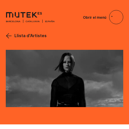
Obrir el menú
BARCELONA
CATALUNYA
ESPAÑA
Llista d'Artistes