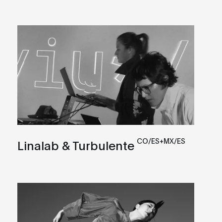
CO/ES+MX/ES
Linalab & Turbulente