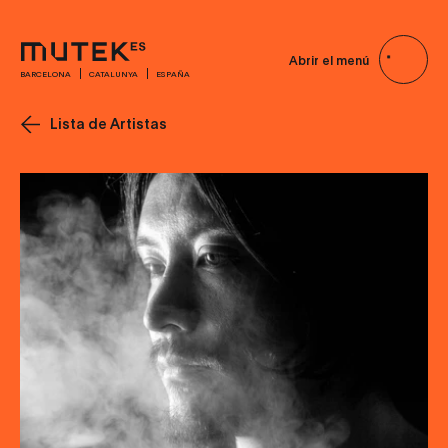
Abrir el menú
BARCELONA
CATALUNYA
ESPAÑA
Lista de Artistas