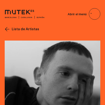
Abrir el menú
BARCELONA
CATALUNYA
ESPAÑA
Lista de Artistas