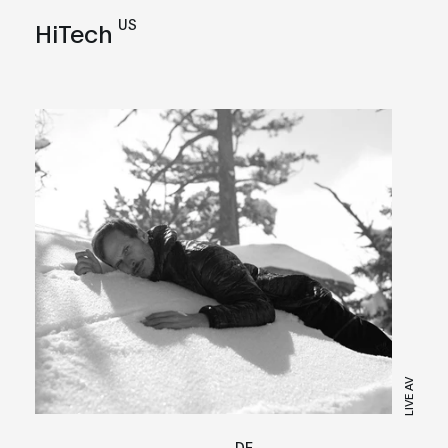
US
HiTech
LIVE AV
DE