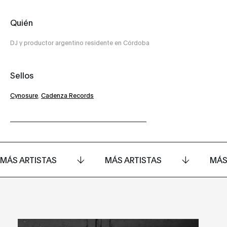
Quién
DJ y productor argentino residente en Córdoba
Sellos
Cynosure
,
Cadenza Records
MÁS ARTISTAS
MÁS ARTISTAS
MÁS