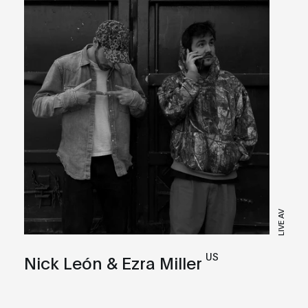
LIVE AV
US
Nick León & Ezra Miller