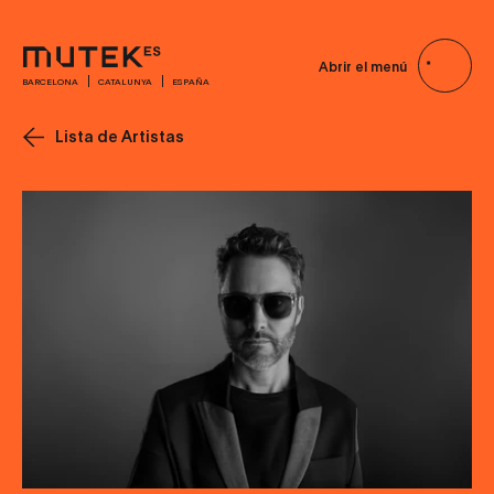
Abrir el menú
BARCELONA
CATALUNYA
ESPAÑA
Lista de Artistas