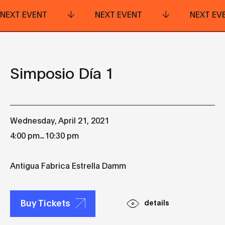
NEXT EVENT
NEXT EVENT
NEXT EV
Simposio Día 1
Wednesday, April 21, 2021
_
4:00 pm
10:30 pm
Antigua Fabrica Estrella Damm
Buy Tickets
details