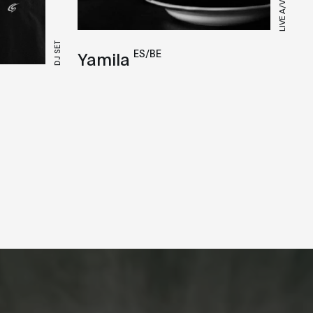
LIVE A/V
DJ SET
ES/BE
Yamila