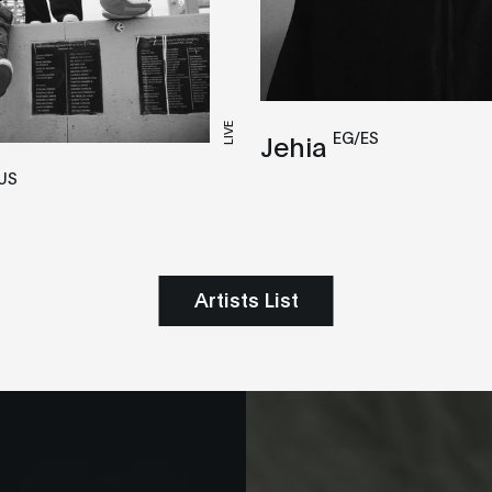
LIVE
EG/ES
Jehia
US
Artists List