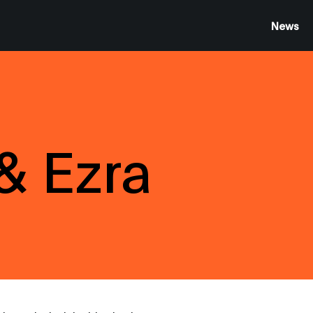
News
& Ezra