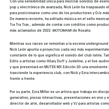
Con una sensibilidad única para mezclar sonidos de esenci
pop y electrónica de avanzada, Nick León ha traspasado el
para posicionarse como uno de los productores y DJs más 
De manera reciente, ha editado música en el sello mexicano 
Tra Tra Trax , además de contar con créditos como produ
más aclamados de 2022:
MOTOMAMI
de Rosalía.
Mientras sus raices se remontan a la escena underground d
Nick León apunta a proyectos cada vez más experimentale
constante de lo que significa el sonido del club latinx. T
Edits a artistas como Hilary Duff y Judeline, y el live audi
y que presentará en MUTEK MX Edición 20: una envolvente 
trasciende la experiencia club, con Nick y Ezra intercambi
frente a frente.
Por su parte, Ezra Miller es un artista que trabaja en discip
generativo, piezas interactivas, presentaciones en vivo y 
director de arte, desarrollador web y VJ para artistas com