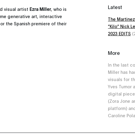
Latest
d visual artist
Ezra Miller
, who is
ime generative art, interactive
The Martinez
or the Spanish premiere of their
“Kilo” Nick 
2023 EDITS
(
More
In the last c
Miller has ha
visuals for t
Yves Tumor 
digital piece
(Zora Jone a
platform) an
Caroline Pol