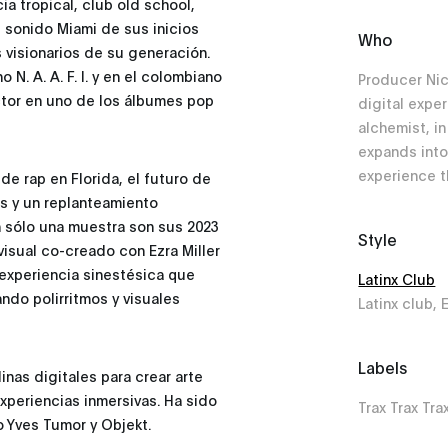
a tropical, club old school,
 sonido Miami de sus inicios
Who
visionarios de su generación.
N. A. A. F. I. y en el colombiano
Producer Nic
ctor en uno de los álbumes pop
digital exper
alchemist, in
expands into
experience t
e rap en Florida, el futuro de
s y un replanteamiento
an sólo una muestra son sus 2023
Style
ovisual co-creado con Ezra Miller
experiencia sinestésica que
Latinx Club
ando polirritmos y visuales
Latinx club, 
Labels
linas digitales para crear arte
experiencias inmersivas. Ha sido
Trax Trax Trax
o Yves Tumor y Objekt.