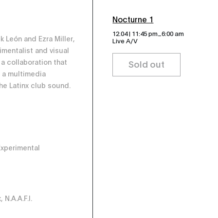
Nocturne 1
_
12.04 | 11:45 pm
6:00 am
k León and Ezra Miller,
Live A/V
imentalist and visual
 a collaboration that
Sold out
 a multimedia
he Latinx club sound.
Experimental
, N.A.A.F.I.