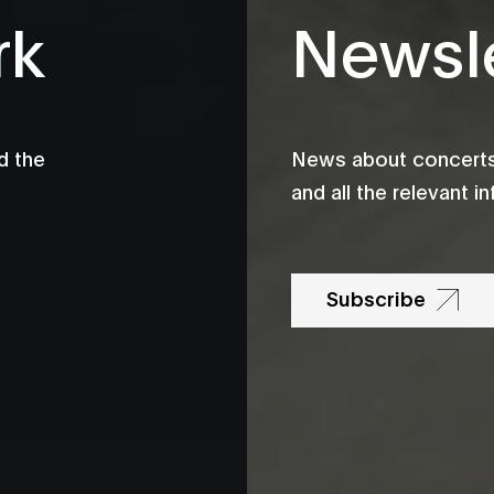
rk
Newsle
d the
News about concerts,
and all the relevant 
Subscribe