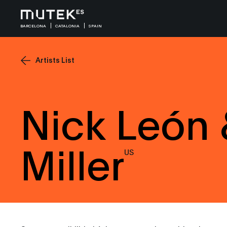
BARCELONA
CATALONIA
SPAIN
Artists List
Nick León 
Miller
US