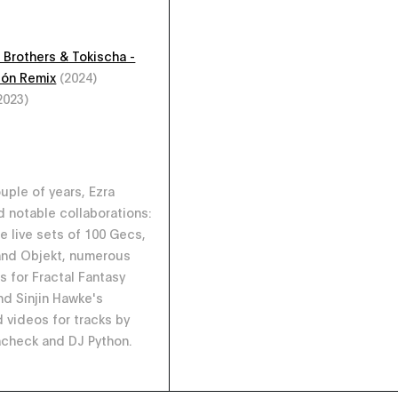
 Brothers & Tokischa -
León Remix
(2024)
2023)
ouple of years, Ezra
d notable collaborations:
he live sets of 100 Gecs,
and Objekt, numerous
s for Fractal Fantasy
nd Sinjin Hawke's
d videos for tracks by
acheck and DJ Python.