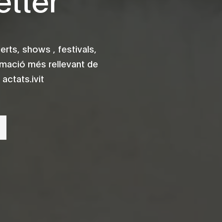
rts, shows , festivals,
rmació més rellevant de
actats.ivit