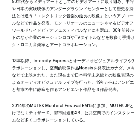
90年代からメディアートとしてのビデオアートに取り組み、中谷
や日本の実験映像のアンダーグラウンドセンターとして歴史を持つIm
法とは違う「エレクトリック音楽の延長の映像」というアプロー
ルなどで作品を発表。モントリオールのニューシネマ＆ビデオフ
ワールドワイドビデオフェスティバルなどにも選出。00年前後
トのなか企業のモーションロゴやTVタイトルなどを数多く手掛
クトロニカ音楽家とアートコラボレーション。
13年以降、Intercity-Expressとオーディオビジュアルラ
ラボレーションし、空間的映像作品Noesisを発表はカナダ、
などで上映された。また現在まで日本科学未来館との映像表現の
よるオーディオビジュアルライブを行った。19年からはアンビエントレー
と都市の中に静寂を作るアンビエント作品を３作品発表。
2014年のMUTEK Monteral Festival EM15に参加、MUTEK 
けでなくティザーID、都市回遊形XR、公共空間でのインスタレ
ムなど多くコラボレーションしている。