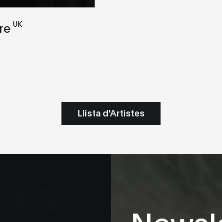
UK
re
Llista d'Artistes
Newsle