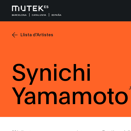
BARCELONA
CATALUNYA
ESPAÑA
Llista d'Artistes
Synichi
Yamamoto