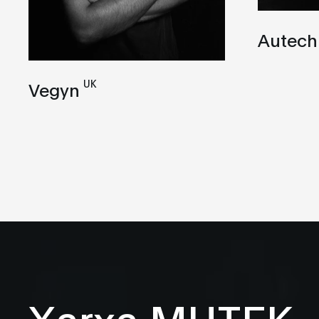
Autech
UK
Vegyn
Xarxa MUTEK