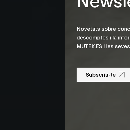
Novetats sobre conce
descomptes i la info
MUTEK.ES i les seves 
Subscriu-te