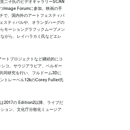
芙二子氏のビデオギャラリーSCAN
age Forumに参加。映画の手
チで、国内外のアートフェスティバ
ェスティバルや、オランダハーグの
からモーショングラフックムーブメン
けながら、レイハラカミ氏などエレ
イブやアートプロジェクトなど継続的にコ
メキシコ、サウジアラビア、ベルギー
共同研究を行い、フルドーム3Dに
ベル12kのCorey Fuller氏
JPとは2017の Edition2以降、ライブだ
ーション、文化庁分散化ミュージア