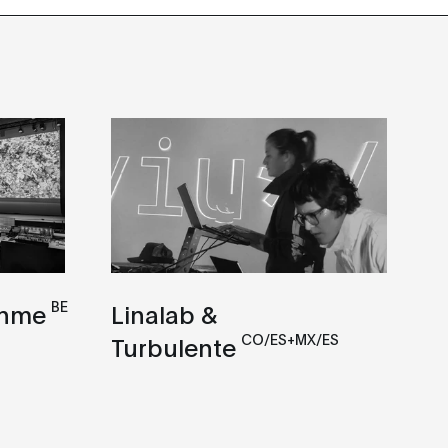
BE
Ohme
Linalab &
CO/ES+MX/ES
Turbulente