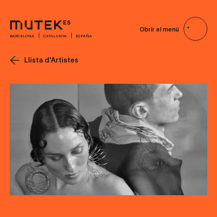
Obrir el menú
BARCELONA
CATALUNYA
ESPAÑA
Llista d'Artistes