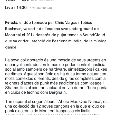
Live :
14:30
Horari de l'usuari
Pelada
, el dúo formado per Chris Vargas i Tobias
Rochman, va sortir de l'escena rave underground de
Montreal el 2014 després de pujar temes a SoundCloud
que va cridar l'atenció de l'escena mundial de la música
dance.
La seva col·laboració és una mescla de veus urgents en
espanyol centrades en temes de poder, control i justícia
social amb samplers de hardware, sintetitzadors i caixes
de ritmes. Aquest son únic els ha dut a terme actuant en
molts contextos diferents, des de giras completes com a
teloners d'actes de punk més tradicionals com Iceage i
Shame, fins al contrari, actuant en viu durant l'hora punta
en clubs de techno com Berghain.
Tan esperat el segon àlbum, 'Ahora Más Que Nunca', és
una col·lecció de 12 noves cançons en la que el dúo de
punk electrònic de Montreal traspassa els límits i