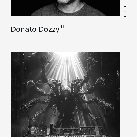
DJ SET
IT
Donato Dozzy