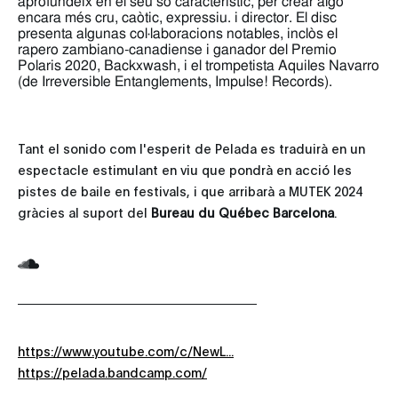
aprofundeix en el seu so característic, per crear algo
encara més cru, caòtic, expressiu. i director. El disc
presenta algunas col·laboracions notables, inclòs el
rapero zambiano-canadiense i ganador del Premio
Polaris 2020, Backxwash, i el trompetista Aquiles Navarro
(de Irreversible Entanglements, Impulse! Records).
Tant el sonido com l'esperit de Pelada es traduirà en un
espectacle estimulant en viu que pondrà en acció les
pistes de baile en festivals, i que arribarà a MUTEK 2024
gràcies al suport del
Bureau du Québec Barcelona
.
https://www.youtube.com/c/NewL...
https://pelada.bandcamp.com/