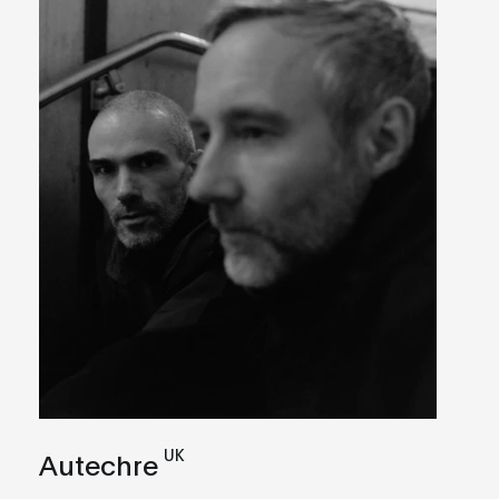
UK
Autechre