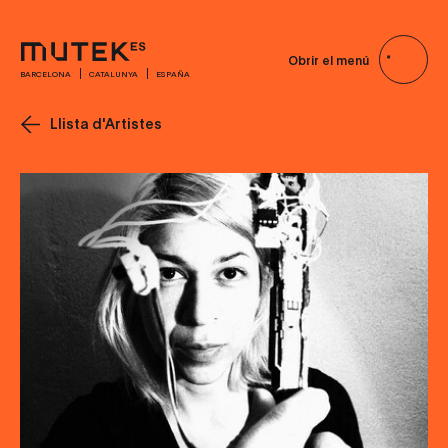
Obrir el menú
BARCELONA
CATALUNYA
ESPAÑA
Llista d'Artistes