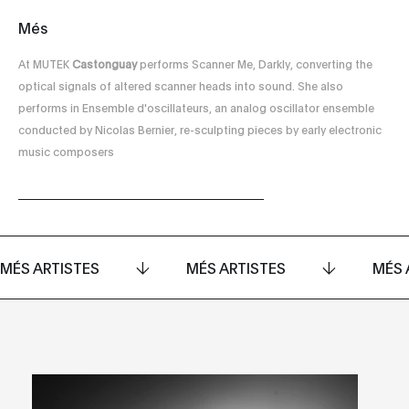
Més
At MUTEK
Castonguay
performs Scanner Me, Darkly, converting the
optical signals of altered scanner heads into sound. She also
performs in Ensemble d'oscillateurs, an analog oscillator ensemble
conducted by Nicolas Bernier, re-sculpting pieces by early electronic
music composers
MÉS ARTISTES
MÉS ARTISTES
MÉS 