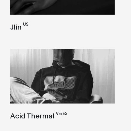
US
Jlin
VE/ES
Acid Thermal