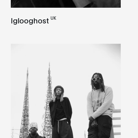
UK
Iglooghost