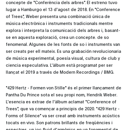
concepte de "Conferència dels arbres". El estreno tuvo
lugar a Hamburgo el 13 d'agost de 2018. En "Conference
of Trees", Weber presenta una combinació única de
música electrònica i instruments tradicionals mentre
explora i interpreta la comunicació dels arbres i, basant-
se en aquesta exploració, crea un concepte. de so
fenomenal. Algunes de les fonts de so i instruments van
ser creats per ell mateix. Es una grabación revolucionaria
de música experimental, poesía visual, cultura de club y
ciencia especulativa. L'àlbum està programat per ser
llançat el 2019 a través de Modern Recordings / BMG.
"429 Hertz - Formen von Stille" és el primer llançament de
Pantha Du Prince sota el seu propi nom, Hendrik Weber.
L'esencia es extrae de l'àlbum aclamat "Conference of
Trees", que va començar a principis de 2020. "429 Hertz -
Forms of Silence" va ser creat amb instruments acústics
tocats en vivo. Son patrons brillants de freqüències i
espectres, un joc fluid d'armònics en un fonamental de