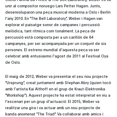
unir al compositor noruego Lars Petter Hagen. Junts,
desenvoluparon una peça musical moderna a Oslo i Berlín
l'any 2010. En "The Bell Laboratory", Weber i Hagen van
explorar el paisatge sonor de campanes i percussió
melòdica, tant rítmica com tonalment. La peça de
percussió està composta per a un carillón de 64
campanyes, per ser acompanyada per un conjunt de sis
persones. El estreno mundial d'aquesta peça va ser
celebrat amb entusiasmo l'agost de 2011 al Festival Oya
de Oslo.
El maig de 2012, Weber va presentar el seu nou projecte
"Ursprung", creat juntament amb Stephan Abry (quien tocó
amb l'artista Kai Althoff en el grup de Kraut-Elektronika
"Workshop"). Aquest projecte ha estat interpretat en viu a
l'escenari per un grup d'actuació. El 2015, Weber va
realitzar una gira i va actuar amb un nou projecte de
banda anomenat "The Triad". Va col·laborar amb amics i