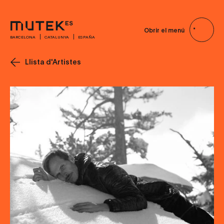
Obrir el menú
BARCELONA
CATALUNYA
ESPAÑA
Llista d'Artistes