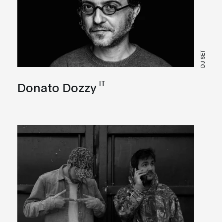
DJ SET
IT
Donato Dozzy