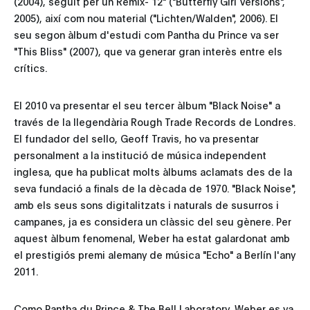
(2004), seguit per un Remix- 12" ("Butterfly Girl Versions",
2005), així com nou material ("Lichten/Walden", 2006). El
seu segon àlbum d'estudi com Pantha du Prince va ser
"This Bliss" (2007), que va generar gran interès entre els
crítics.
El 2010 va presentar el seu tercer àlbum "Black Noise" a
través de la llegendària Rough Trade Records de Londres.
El fundador del sello, Geoff Travis, ho va presentar
personalment a la institució de música independent
inglesa, que ha publicat molts àlbums aclamats des de la
seva fundació a finals de la dècada de 1970. "Black Noise",
amb els seus sons digitalitzats i naturals de susurros i
campanes, ja es considera un clàssic del seu gènere. Per
aquest àlbum fenomenal, Weber ha estat galardonat amb
el prestigiós premi alemany de música "Echo" a Berlín l'any
2011.
Como Pantha du Prince & The Bell Laboratory, Weber es va