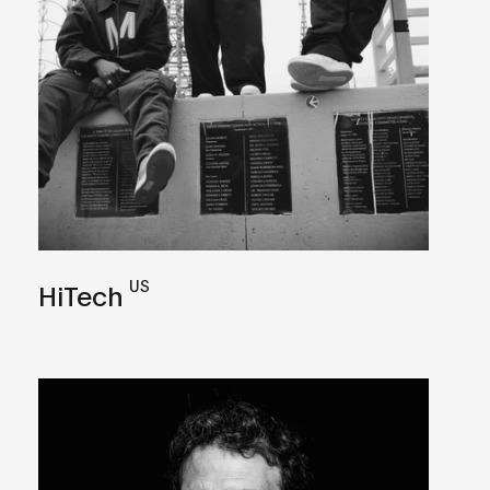
US
HiTech