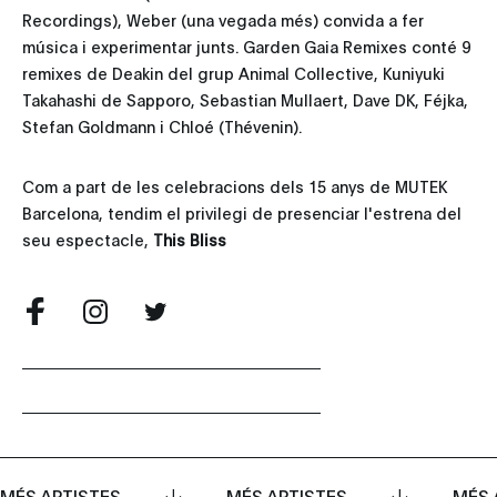
Recordings), Weber (una vegada més) convida a fer
música i experimentar junts. Garden Gaia Remixes conté 9
remixes de Deakin del grup Animal Collective, Kuniyuki
Takahashi de Sapporo, Sebastian Mullaert, Dave DK, Féjka,
Stefan Goldmann i Chloé (Thévenin).
Com a part de les celebracions dels 15 anys de MUTEK
Barcelona, tendim el privilegi de presenciar l'estrena del
seu espectacle,
This Bliss
MÉS ARTISTES
MÉS ARTISTES
MÉS 