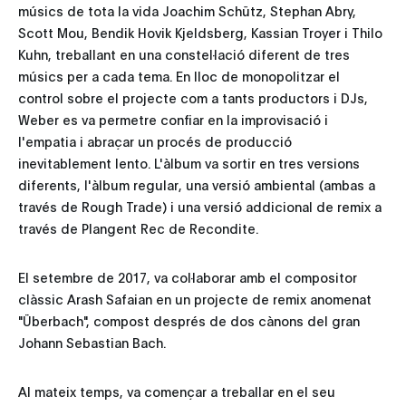
músics de tota la vida Joachim Schütz, Stephan Abry,
Scott Mou, Bendik Hovik Kjeldsberg, Kassian Troyer i Thilo
Kuhn, treballant en una constel·lació diferent de tres
músics per a cada tema. En lloc de monopolitzar el
control sobre el projecte com a tants productors i DJs,
Weber es va permetre confiar en la improvisació i
l'empatia i abraçar un procés de producció
inevitablement lento. L'àlbum va sortir en tres versions
diferents, l'àlbum regular, una versió ambiental (ambas a
través de Rough Trade) i una versió addicional de remix a
través de Plangent Rec de Recondite.
El setembre de 2017, va col·laborar amb el compositor
clàssic Arash Safaian en un projecte de remix anomenat
"Überbach", compost després de dos cànons del gran
Johann Sebastian Bach.
Al mateix temps, va començar a treballar en el seu