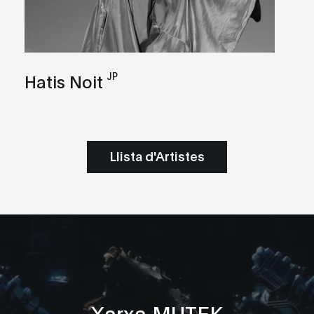
JP
Hatis Noit
Llista d'Artistes
Xarxa MUTEK