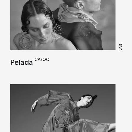
LIVE
CA/QC
Pelada