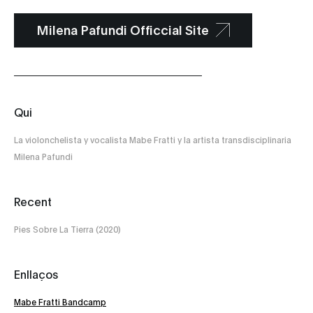
Milena Pafundi Officcial Site
Qui
La violonchelista y vocalista Mabe Fratti y la artista transdisciplinaria
Milena Pafundi
Recent
Pies Sobre La Tierra (2020)
Enllaços
Mabe Fratti Bandcamp