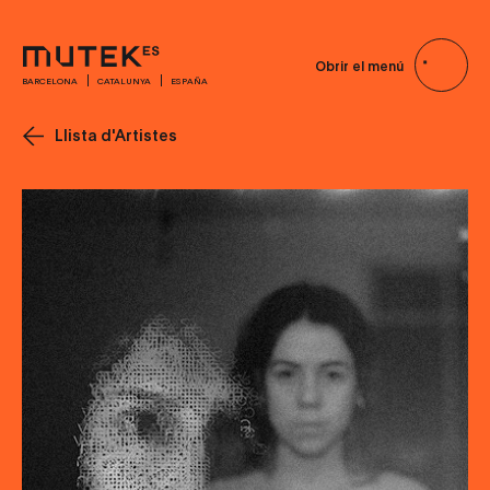
Obrir el menú
BARCELONA
CATALUNYA
ESPAÑA
Llista d'Artistes