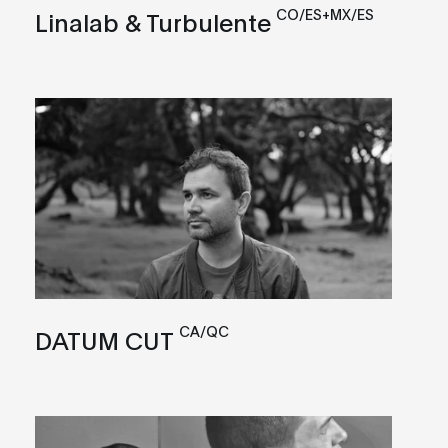
CO/ES+MX/ES
Linalab & Turbulente
CA/QC
DATUM CUT