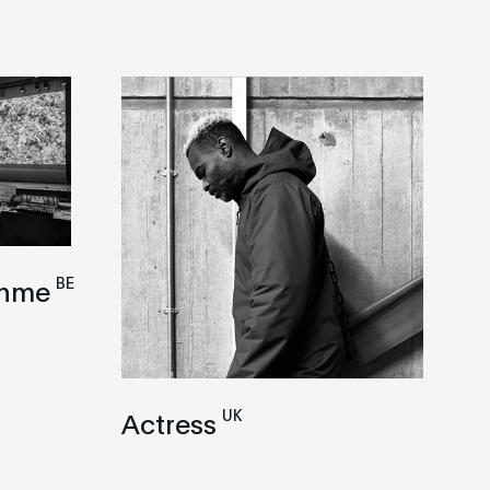
BE
Ohme
UK
Actress