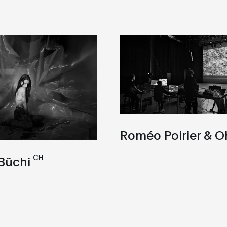
Roméo Poirier & 
CH
Büchi