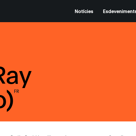
Notícies
Esdeveniment
Ray
o)
FR