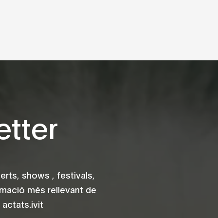
tter
rts, shows , festivals,
rmació més rellevant de
actats.ivit