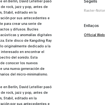
Segells
en Berlín, David Letellier pasó
 de rock, jazz y pop, antes de
Raster-Noto
m, Stabil, editado en la
ración por sus antecedentes e
te para crear una serie de
Enllaços
actos y difusos. Bucles
 acústicas y anomalías digitales
Official Web
leza. Este disco de Kangding Ray
llo originalmente dedicado a la
 interesado en encontrar el
spectro del sonido. Esta
 de conocer los nuevos
d de una nueva generación de
arios del micro-minimalismo.
en Berlín, David Letellier pasó
 de rock, jazz y pop, antes de
m, Stabil, editado en la
ración por sus antecedentes e