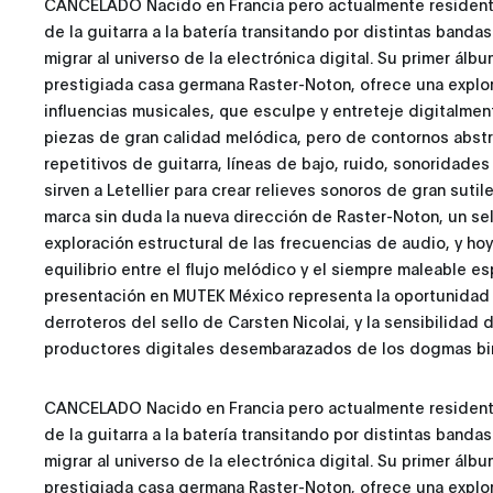
CANCELADO Nacido en Francia pero actualmente residente 
de la guitarra a la batería transitando por distintas bandas
migrar al universo de la electrónica digital. Su primer álbu
prestigiada casa germana Raster-Noton, ofrece una explo
influencias musicales, que esculpe y entreteje digitalmen
piezas de gran calidad melódica, pero de contornos abstr
repetitivos de guitarra, líneas de bajo, ruido, sonoridades
sirven a Letellier para crear relieves sonoros de gran suti
marca sin duda la nueva dirección de Raster-Noton, un se
exploración estructural de las frecuencias de audio, y hoy
equilibrio entre el flujo melódico y el siempre maleable e
presentación en MUTEK México representa la oportunidad
derroteros del sello de Carsten Nicolai, y la sensibilida
productores digitales desembarazados de los dogmas bin
CANCELADO Nacido en Francia pero actualmente residente 
de la guitarra a la batería transitando por distintas bandas
migrar al universo de la electrónica digital. Su primer álbu
prestigiada casa germana Raster-Noton, ofrece una explo