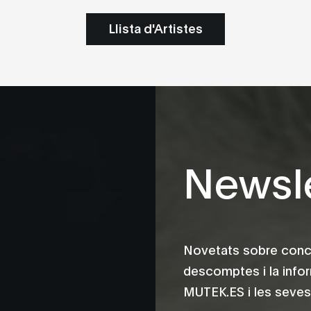
Llista d'Artistes
Newsle
Novetats sobre conce
descomptes i la info
MUTEK.ES i les seves 