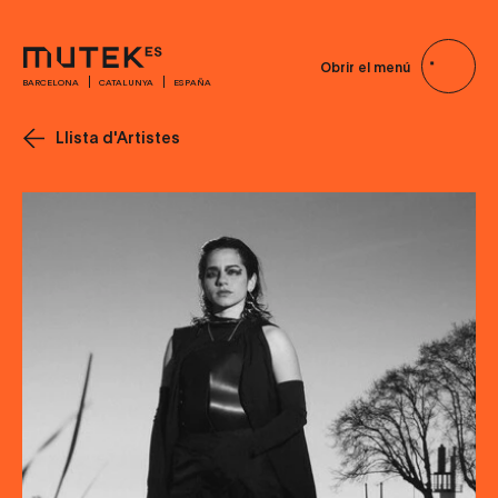
Obrir el menú
BARCELONA
CATALUNYA
ESPAÑA
Llista d'Artistes