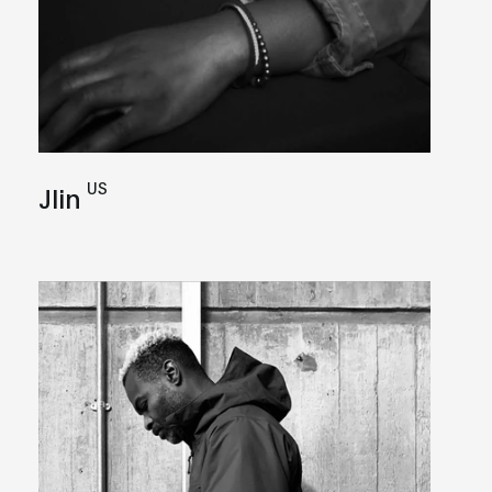
US
Jlin