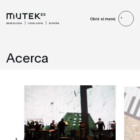
Obrir el menú
BARCELONA
CATALUNYA
ESPAÑA
Acerca
1