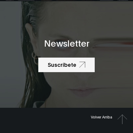
QDSInternati
SAT
Sound Earth
Legacy
Newsletter
MUTEK Marke
KEYNOTE
13:00
Suscríbete
BAU Centro
Universitario
Artes y Dise
Ilaria Bondava
A/Visions
Volver Arriba
19:30
Paral·lel 62