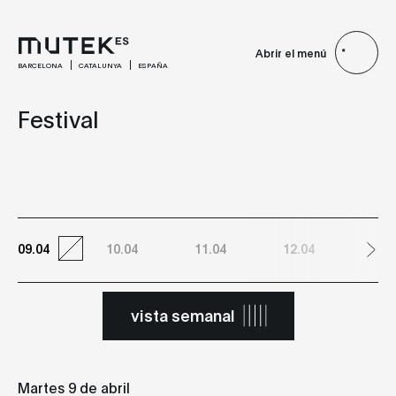
Abrir el menú
BARCELONA
CATALUNYA
ESPAÑA
Festival
09.04
10.04
11.04
12.04
13.
vista semanal
Martes 9 de abril