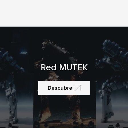
PITCHES
DATUM CUT
10:45
BAU Centro
Universitario
Artes y Dise
Lauriane Albe
Ludovica
Michelin
Brava! Arts + 
Red MUTEK
Studio
International
Digital Arts
Descubre
Alliance
Isotone Stud
MIRA -
Landscapes
Normal Studi
Playmodes