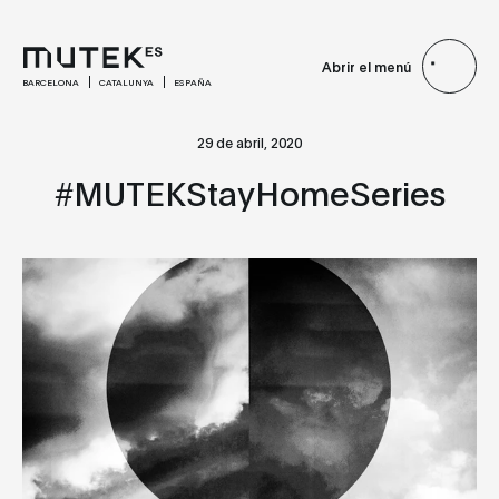
Abrir el menú
BARCELONA
CATALUNYA
ESPAÑA
29 de abril, 2020
#MUTEKStayHomeSeries