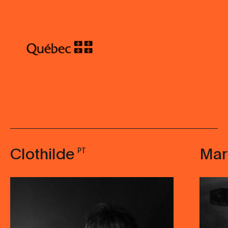
Clothilde
Mar
PT