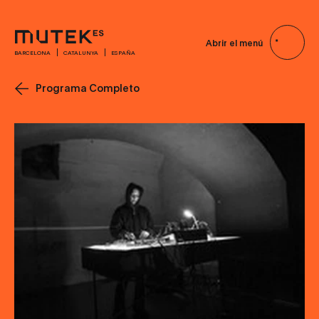
Abrir el menú
BARCELONA
CATALUNYA
ESPAÑA
Programa Completo