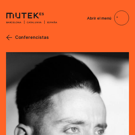
Abrir el menú
BARCELONA
CATALUNYA
ESPAÑA
Conferencistas