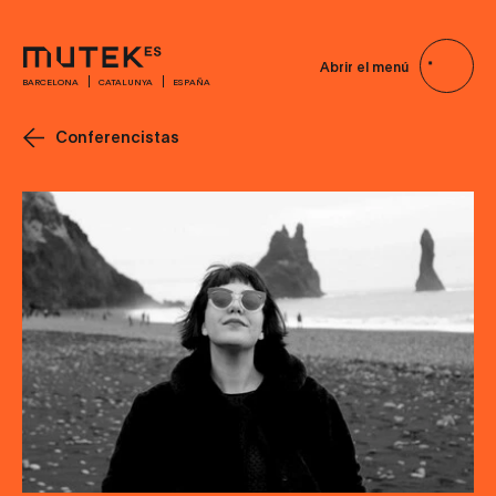
Abrir el menú
BARCELONA
CATALUNYA
ESPAÑA
Conferencistas