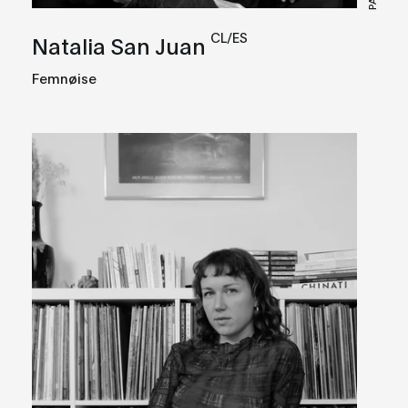
CL/ES
Natalia San Juan
Femnøise