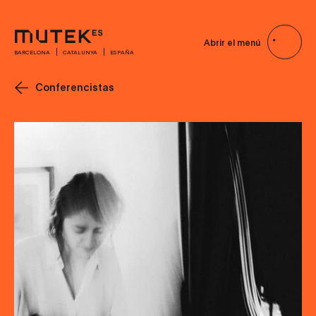
Abrir el menú
BARCELONA
CATALUNYA
ESPAÑA
Conferencistas