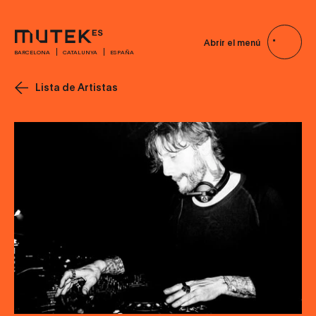
Abrir el menú
BARCELONA
CATALUNYA
ESPAÑA
Lista de Artistas