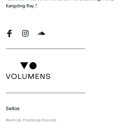
Kangding Ray...".
Sellos
Warm Up, PoleGroup Records