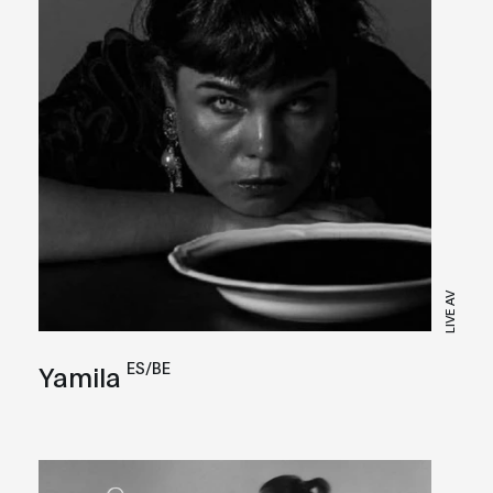
LIVE AV
ES/BE
Yamila