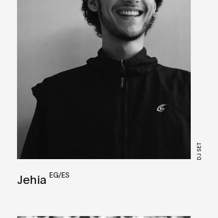
DJ SET
EG/ES
Jehia