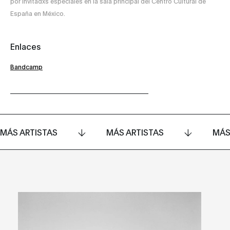
por invitadxs especiales en la sala principal del Centro Cultural de
España en México.
Enlaces
Bandcamp
MÁS ARTISTAS
MÁS ARTISTAS
MÁS