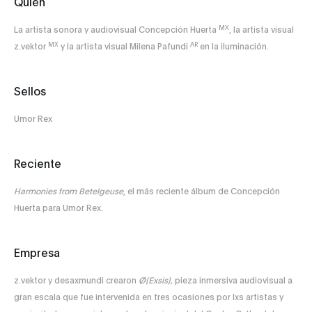
Quién
MX
La artista sonora y audiovisual Concepción Huerta
, la artista visual
MX
AR
z.vektor
y la artista visual Milena Pafundi
en la iluminación.
Sellos
Umor Rex
Reciente
Harmonies from Betelgeuse
, el más reciente álbum de Concepción
Huerta para Umor Rex.
Empresa
z.vektor y desaxmundi crearon
Ø{Exsis},
pieza inmersiva audiovisual a
gran escala que fue intervenida en tres ocasiones por lxs artistas y