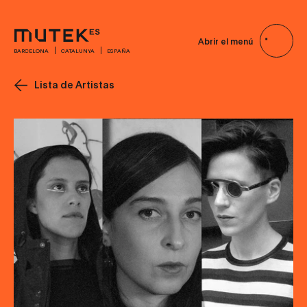
Abrir el menú
BARCELONA
CATALUNYA
ESPAÑA
Lista de Artistas