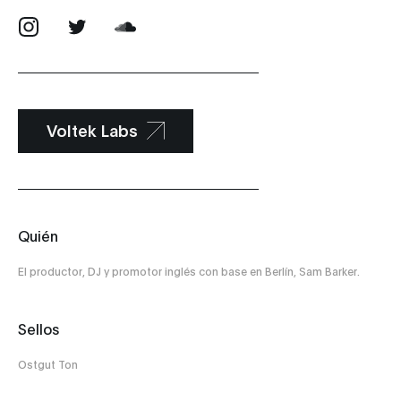
Voltek Labs
Quién
El productor, DJ y promotor inglés con base en Berlín, Sam Barker.
Sellos
Ostgut Ton