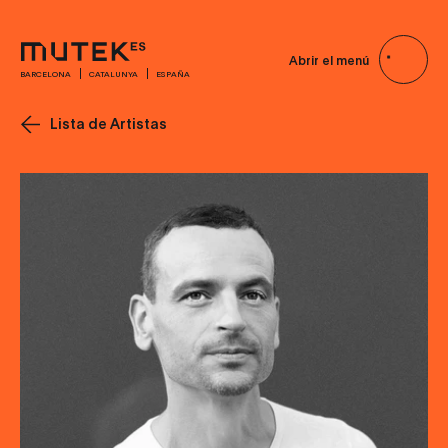
Abrir el menú
BARCELONA
CATALUNYA
ESPAÑA
Lista de Artistas