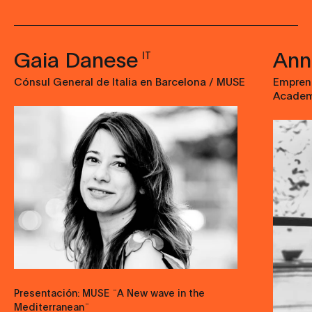
Gaia Danese
Ann
IT
Cónsul General de Italia en Barcelona / MUSE
Empren
Acade
Presentación: MUSE ¨A New wave in the
Mediterranean¨