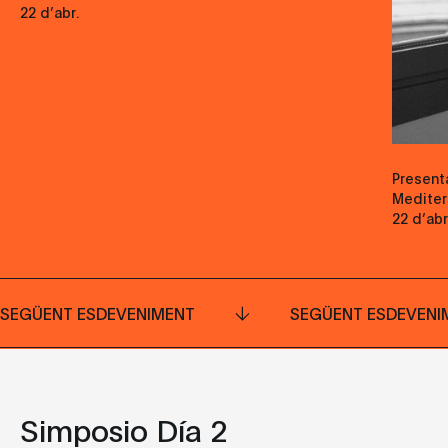
22 d’abr.
Present
Mediter
22 d’abr
SEGÜENT ESDEVENIMENT
SEGÜENT ESDEVENI
Simposio Día 2