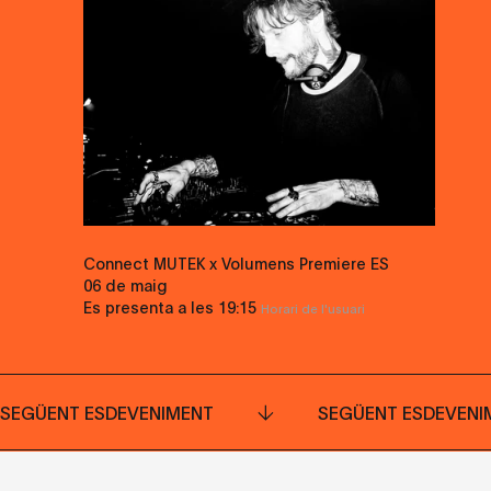
Connect MUTEK x Volumens Premiere ES
06 de maig
Es presenta a les
19:15
Horari de l'usuari
SEGÜENT ESDEVENIMENT
SEGÜENT ESDEVENI