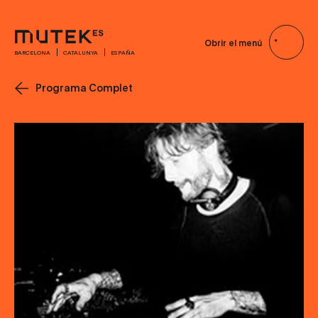
Obrir el menú
BARCELONA
CATALUNYA
ESPAÑA
Programa Complet