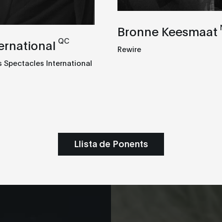
Bronne Keesmaat
QC
ernational
Rewire
s Spectacles International
Llista de Ponents