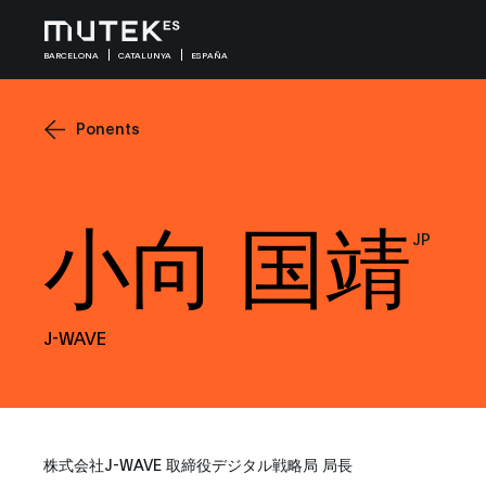
BARCELONA
CATALUNYA
ESPAÑA
Ponents
小向 国靖
JP
J-WAVE
株式会社J-WAVE 取締役デジタル戦略局 局長