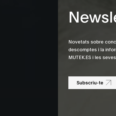
Newsle
Novetats sobre conce
descomptes i la info
MUTEK.ES i les seves 
Subscriu-te