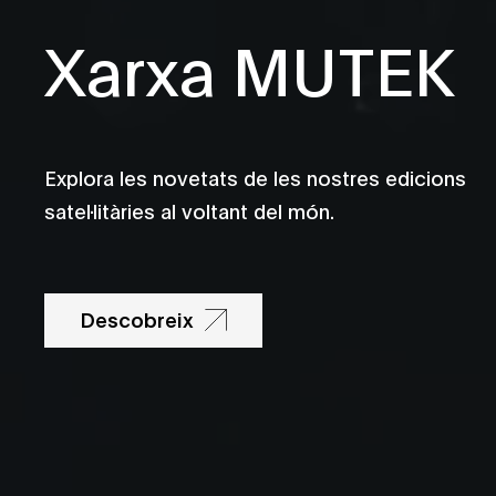
Xarxa MUTEK
Explora les novetats de les nostres edicions
satel·litàries al voltant del món.
Descobreix