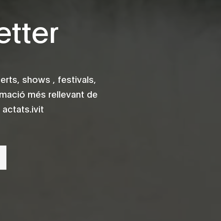
tter
rts, shows , festivals,
rmació més rellevant de
actats.ivit