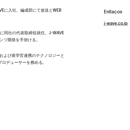
VEに入社。編成部にて放送とWEB
Enllaços
j-wave.co.jp
8年に同社の代表取締役就任。J-WAVE
ンツ開発を手掛ける。
上げ、および産学官連携のテクノロジーと
の総合プロデューサーを務める。