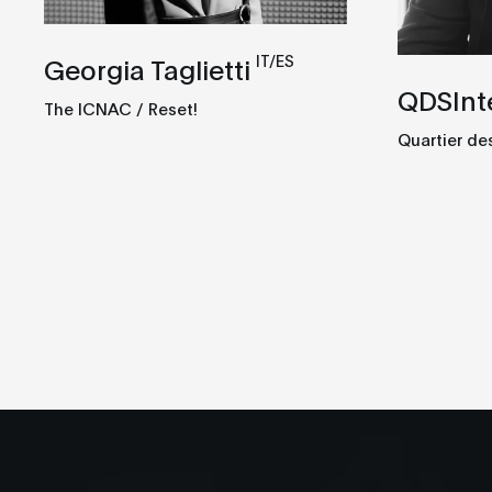
IT/ES
Georgia Taglietti
QDSInt
The ICNAC / Reset!
Quartier de