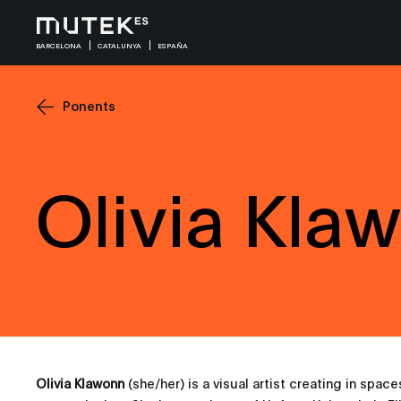
BARCELONA
CATALUNYA
ESPAÑA
Ponents
Olivia Kla
Olivia Klawonn
(she/her) is a visual artist creating in spac