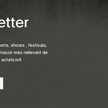
tter
rts, shows , festivals,
rmació més rellevant de
actats.ivit