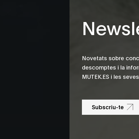
Newsle
Novetats sobre conce
descomptes i la info
MUTEK.ES i les seves 
Subscriu-te