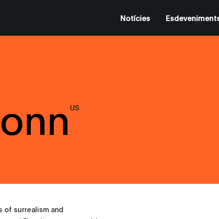
Notícies
Esdeveniment
wonn
US
es of surrealism and