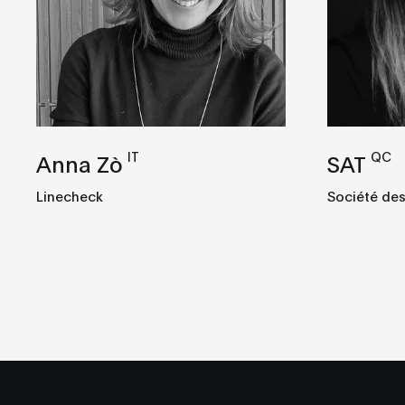
IT
QC
Anna Zò
SAT
Linecheck
Société des