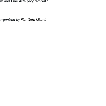
ilm and Fine Arts program with
.
 organized by
FilmGate Miami
,