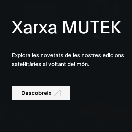
Xarxa MUTEK
Explora les novetats de les nostres edicions
satel·litàries al voltant del món.
Descobreix