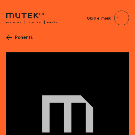
Obrir el menú
BARCELONA
CATALUNYA
ESPAÑA
Ponents