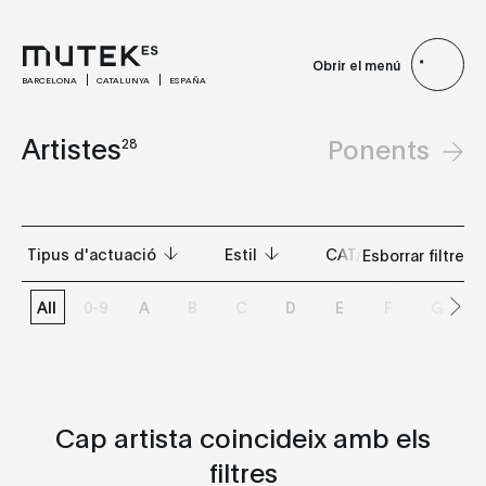
Obrir el menú
BARCELONA
CATALUNYA
ESPAÑA
Artistes
Ponents
28
Tipus d'actuació
Estil
CAT/ES
Esborrar filtre
All
0-9
A
B
C
D
E
F
G
Totes
Totes
DJ set
Ambient
Live
Ambient Techno
Cap artista coincideix amb els
Live AV
Broken Beat
filtres
Drone