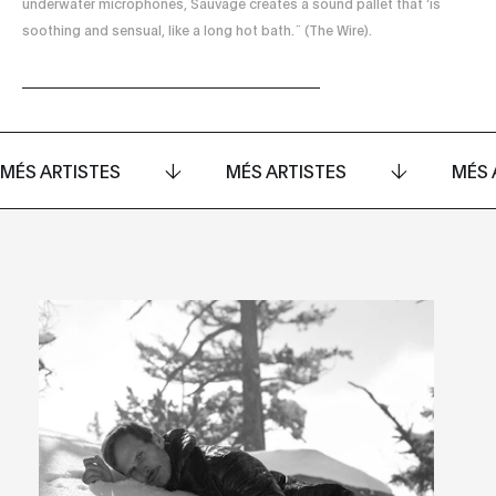
underwater microphones, Sauvage creates a sound pallet that ‘is
soothing and sensual, like a long hot bath.¨ (The Wire).
MÉS ARTISTES
MÉS ARTISTES
MÉS 