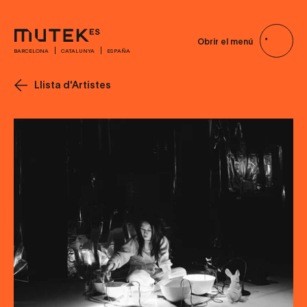
Obrir el menú
BARCELONA
CATALUNYA
ESPAÑA
Llista d'Artistes