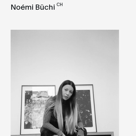
CH
Noémi Büchi