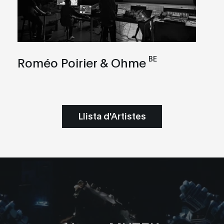
BE
Roméo Poirier & Ohme
Llista d'Artistes