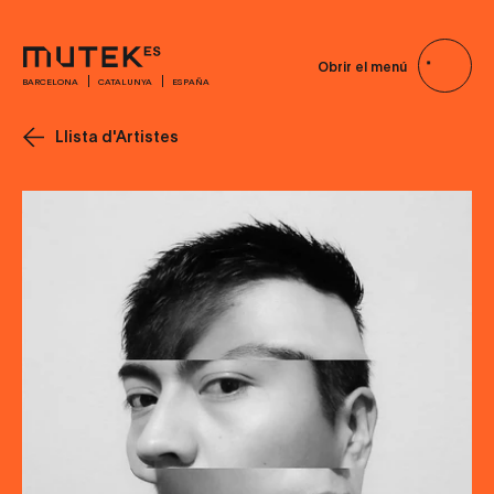
Obrir el menú
BARCELONA
CATALUNYA
ESPAÑA
Llista d'Artistes