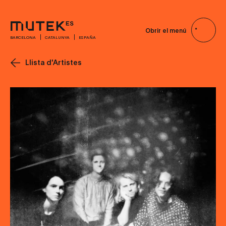
Obrir el menú
BARCELONA
CATALUNYA
ESPAÑA
Llista d'Artistes