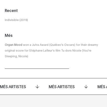
Recent
Indivisible (2019)
Més
Organ Mood
won a Jutra Award (Québec's Oscars) for their dreamy
original score for Stéphane Lafleur’s film Tu dors Nicole (You're
Sleeping, Nicole)
MÉS ARTISTES
MÉS ARTISTES
MÉS 