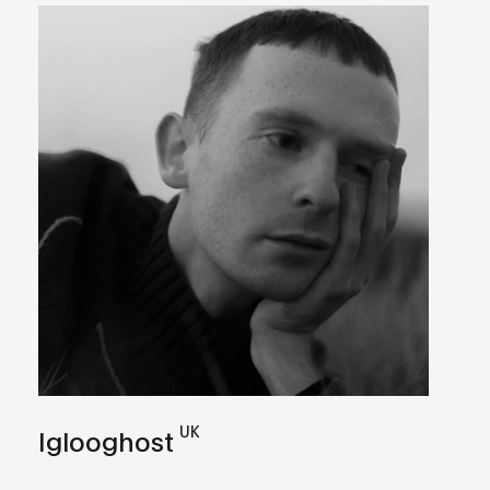
UK
Iglooghost