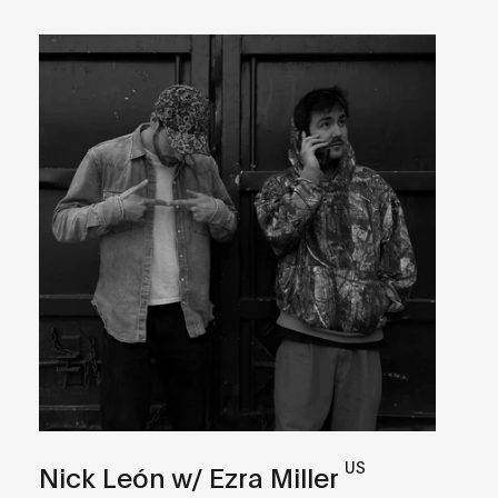
US
Nick León w/ Ezra Miller