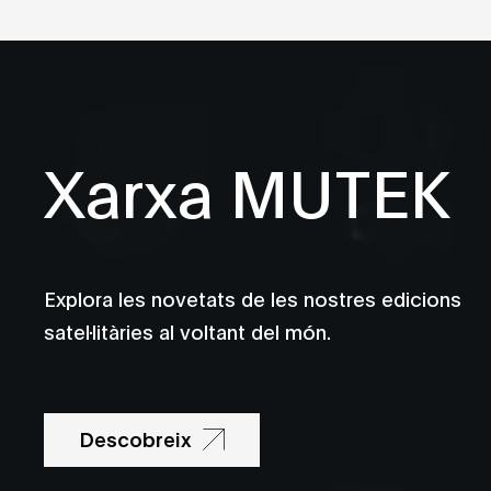
Xarxa MUTEK
Explora les novetats de les nostres edicions
satel·litàries al voltant del món.
Descobreix