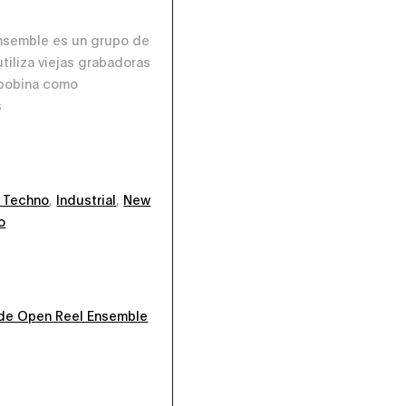
nsemble es un grupo de
tiliza viejas grabadoras
 bobina como
s
l Techno
,
Industrial
,
New
o
l de Open Reel Ensemble