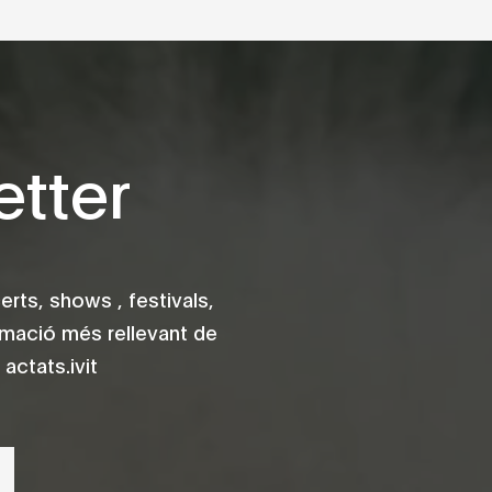
tter
rts, shows , festivals,
rmació més rellevant de
actats.ivit