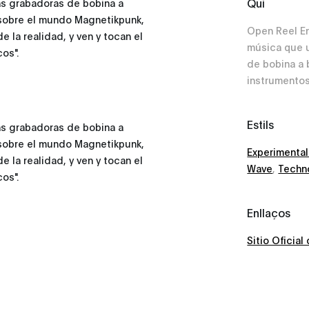
Qui
as grabadoras de bobina a
 sobre el mundo Magnetikpunk,
Open Reel E
 la realidad, y ven y tocan el
música que u
os".
de bobina a
instrumento
Estils
as grabadoras de bobina a
 sobre el mundo Magnetikpunk,
Experimenta
 la realidad, y ven y tocan el
Wave
,
Techn
os".
Enllaços
Sitio Oficia