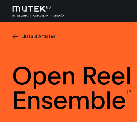
BARCELONA
CATALUNYA
ESPAÑA
Llista d'Artistes
Open Reel
Ensemble
JP