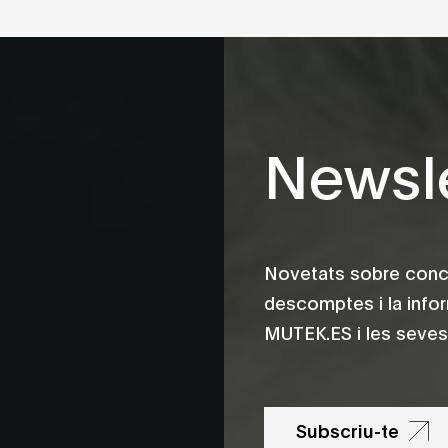
Newsle
Novetats sobre conce
descomptes i la info
MUTEK.ES i les seves 
Subscriu-te