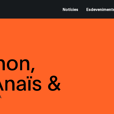
Notícies
Esdeveniment
non,
Anaïs &
A