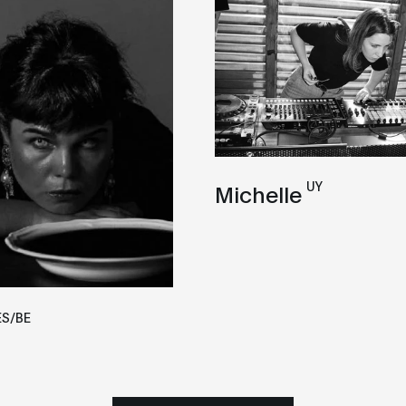
UY
Michelle
ES/BE