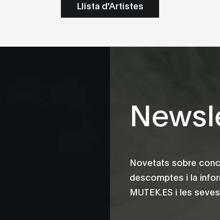
Llista d'Artistes
Newsle
Novetats sobre conce
descomptes i la info
MUTEK.ES i les seves 