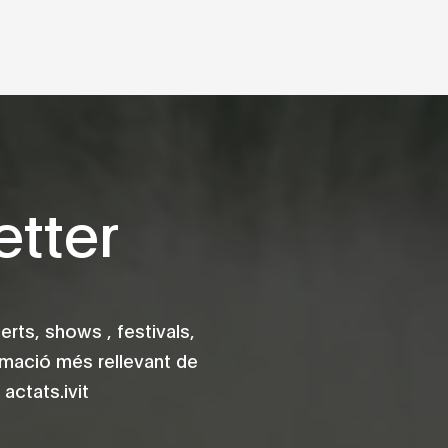
tter
rts, shows , festivals,
rmació més rellevant de
actats.ivit