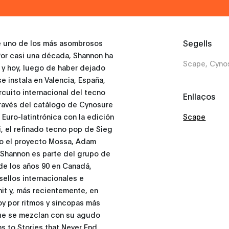
Segells
e uno de los más asombrosos
Por casi una década, Shannon ha
Scape, Cyno
 y hoy, luego de haber dejado
e instala en Valencia, España,
rcuito internacional del tecno
Enllaços
 través del catálogo de Cynosure
 Euro-latintrónica con la edición
Scape
, el refinado tecno pop de Sieg
mo el proyecto Mossa, Adam
 Shannon es parte del grupo de
 de los años 90 en Canadá,
ellos internacionales e
nit y, más recientemente, en
y por ritmos y sincopas más
que se mezclan con su agudo
ns to Stories that Never End,