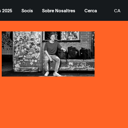
s 2025
Socis
Sobre Nosaltres
Cerca
CA
EN
ES