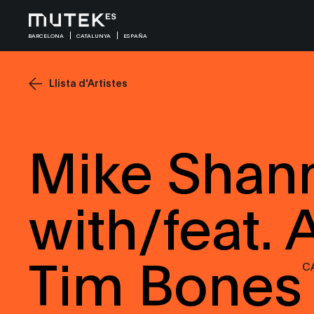
BARCELONA
CATALUNYA
ESPAÑA
Llista d'Artistes
Mike Shan
with/feat. 
Tim Bones
C