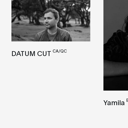
CA/QC
DATUM CUT
Yamila