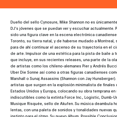
Dueño del sello Cynosure, Mike Shannon no es únicament
DJ’s jóvenes que se puedan ver y escuchar actualmente. 
sido una figura clave en la escena electrónica canadiense
Toronto, su tierra natal, y de haberse mudado a Montreal, s
para de ahí continuar el ascenso de su trayectoria en el ci
de arte. Impulsor de una estética para la pista de baile a
que incluye, en sus recientes releases, una parte de la ola
de artistas como los chileno-alemanes Pier y Andrés Bucci
Uber Die Sonne así como a otras figuras canadienses co
Marshall o Sunaj Assassins (Shannon con Jay Hunsberger).
artistas que surgen en la explosión minimalista de finales
Estados Unidos y Europa, colocando su obra temprana en s
indiscutibles como la extinta Force Inc., Logistic, Dumb-U
Musique Risquée, sello de Akufen. Su música deambula ho
lentas, con una paleta de sonidos y tonalidades nuevas 
instinto para el ritmo. Su nuevo álbum, Possible Conclusio