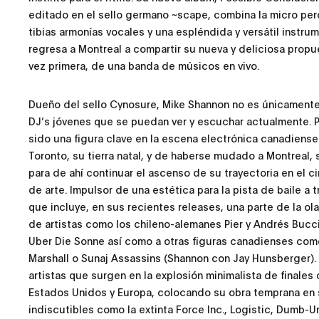
editado en el sello germano ~scape, combina la micro percu
tibias armonías vocales y una espléndida y versátil instr
regresa a Montreal a compartir su nueva y deliciosa prop
vez primera, de una banda de músicos en vivo.
Dueño del sello Cynosure, Mike Shannon no es únicament
DJ’s jóvenes que se puedan ver y escuchar actualmente. 
sido una figura clave en la escena electrónica canadiense
Toronto, su tierra natal, y de haberse mudado a Montreal, s
para de ahí continuar el ascenso de su trayectoria en el ci
de arte. Impulsor de una estética para la pista de baile a
que incluye, en sus recientes releases, una parte de la ola
de artistas como los chileno-alemanes Pier y Andrés Bucci
Uber Die Sonne así como a otras figuras canadienses co
Marshall o Sunaj Assassins (Shannon con Jay Hunsberger).
artistas que surgen en la explosión minimalista de finales
Estados Unidos y Europa, colocando su obra temprana en s
indiscutibles como la extinta Force Inc., Logistic, Dumb-U