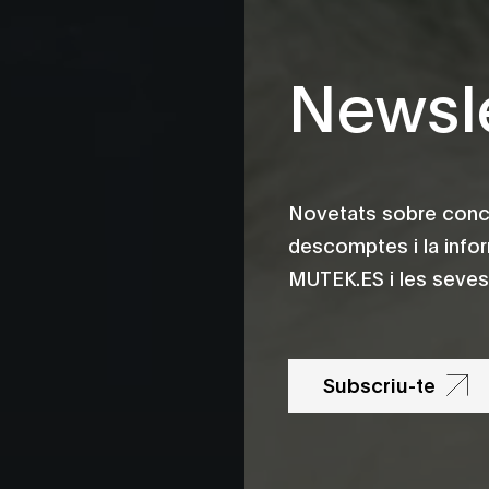
Newsle
Novetats sobre conce
descomptes i la info
MUTEK.ES i les seves 
Subscriu-te