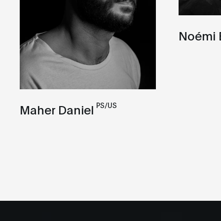
Noémi 
PS/US
Maher Daniel