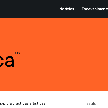
Notícies
Esdeveniment
ca
MX
Estils
xplora prácticas artísticas