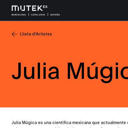
BARCELONA
CATALUNYA
ESPAÑA
Llista d'Artistes
Julia Múgi
Julia Múgica es una científica mexicana que actualmente e