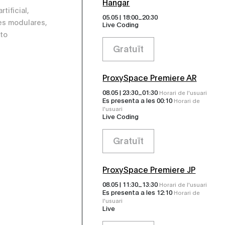
Hangar
rtificial,
_
05.05 | 18:00
20:30
es modulares,
Live Coding
to
Gratuït
ProxySpace Premiere AR
_
08.05 |
23:30
01:30
Horari de l'usuari
Es presenta a les
00:10
Horari de
l'usuari
Live Coding
Gratuït
ProxySpace Premiere JP
_
08.05 |
11:30
13:30
Horari de l'usuari
Es presenta a les
12:10
Horari de
l'usuari
Live