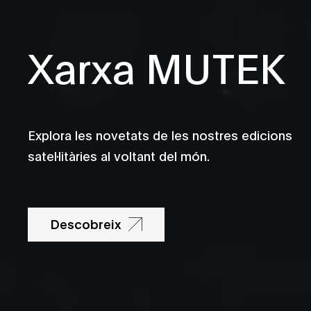
Xarxa MUTEK
Explora les novetats de les nostres edicions
satel·litàries al voltant del món.
Descobreix