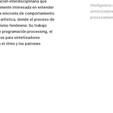
ión interdisciplinaria que
Inteligencia a
damente interesada en entender
sintetizador
a sincronía de comportamiento.
procesamien
 artística, donde el proceso de
mismo fenómeno. Su trabajo
de programación processing, el
ios para sintetizadores
 el ritmo y los patrones