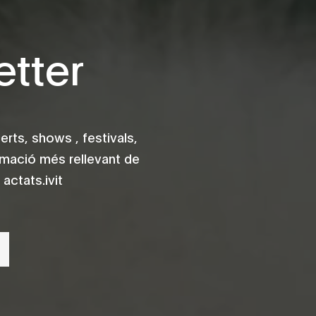
tter
rts, shows , festivals,
rmació més rellevant de
actats.ivit