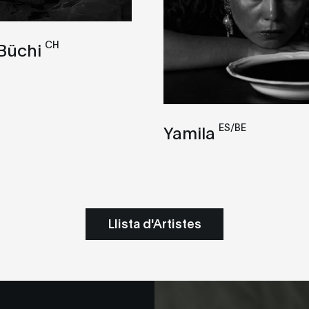
CH
Büchi
ES/BE
Yamila
Llista d'Artistes