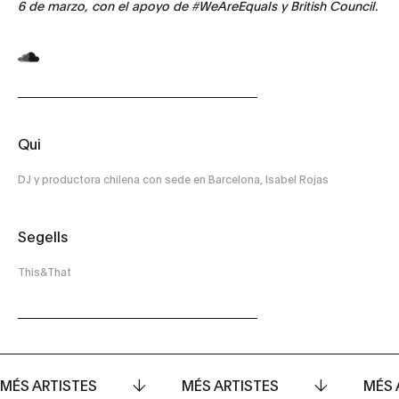
6 de marzo, con el apoyo de #WeAreEquals y British Council.
Qui
DJ y productora chilena con sede en Barcelona, Isabel Rojas
Segells
This&That
MÉS ARTISTES
MÉS ARTISTES
MÉS 