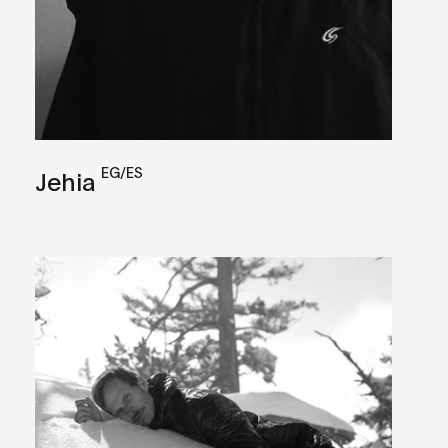
EG/ES
Jehia