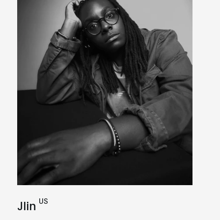
US
Jlin