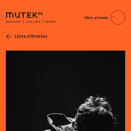
Obrir el menú
BARCELONA
CATALUNYA
ESPAÑA
Llista d'Artistes