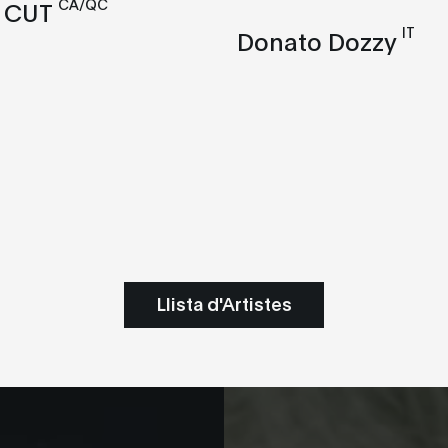
CA/QC
 CUT
IT
Donato Dozzy
Llista d'Artistes