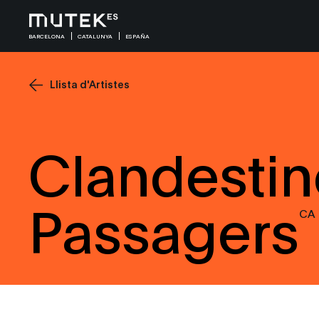
BARCELONA
CATALUNYA
ESPAÑA
Llista d'Artistes
Clandestin
Passagers
CA