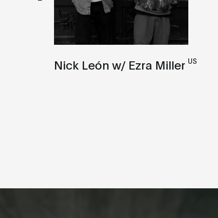
US
Nick León w/ Ezra Miller