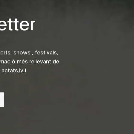
tter
rts, shows , festivals,
rmació més rellevant de
actats.ivit