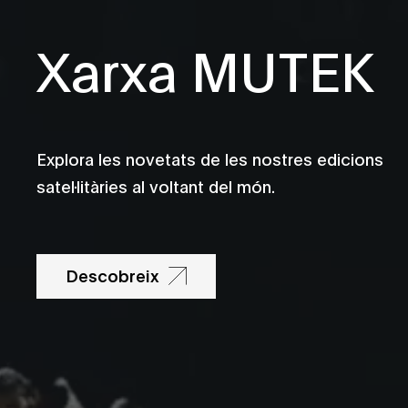
Xarxa MUTEK
Explora les novetats de les nostres edicions
satel·litàries al voltant del món.
Descobreix