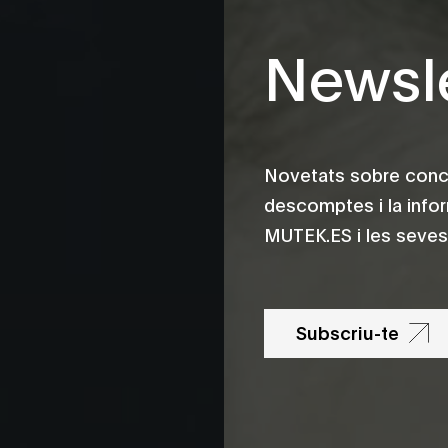
Newsle
Novetats sobre conce
descomptes i la info
MUTEK.ES i les seves 
Subscriu-te