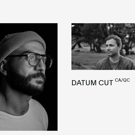
CA/QC
DATUM CUT