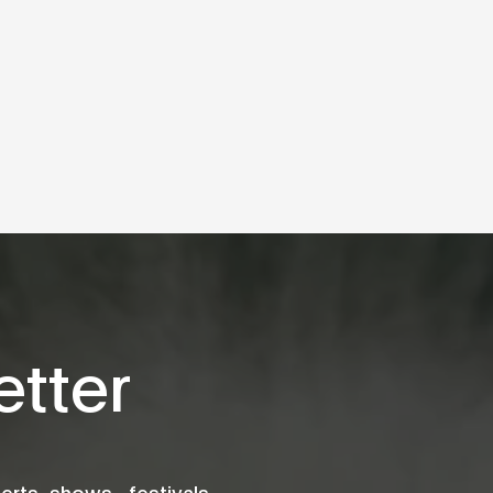
tter
rts, shows , festivals,