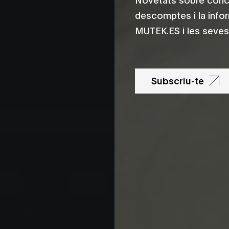
descomptes i la info
MUTEK.ES i les seves 
Subscriu-te