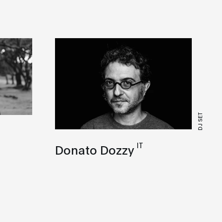
DJ SET
IT
Donato Dozzy