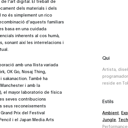
 l'art digital. El treball de
ocament dels materials i dels
l no és simplement un rico
 recombinació d'aquests familiars
 es basa en una cuidada
sencials inherents al cos humà,
 sonant així les interrelacions i
tual.
Qui
aboració amb una llista variada
Artista, dis
örk, OK Go, Nosaj Thing,
programador
i sakanaction. També ha
reside en To
 Manchester i amb la
 el mayor laboratorio de física
les seves contribucions
Estils
e els seus reconeixements
Ambient
,
Exp
Grand Prix del Festival
Jungle
,
Tec
encil i el Japan Media Arts
Performances