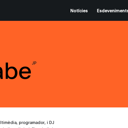
Notícies
Esdeveniment
abe
JP
ultimèdia, programador, i DJ