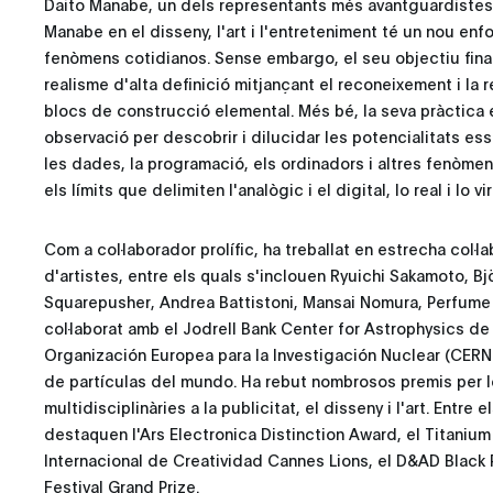
Daito Manabe, un dels representants més avantguardistes de
Manabe en el disseny, l'art i l'entreteniment té un nou enf
fenòmens cotidianos. Sense embargo, el seu objectiu fina
realisme d'alta definició mitjançant el reconeixement i la
blocs de construcció elemental. Més bé, la seva pràctica
observació per descobrir i dilucidar les potencialitats es
les dades, la programació, els ordinadors i altres fenòmens,
els límits que delimiten l'analògic i el digital, lo real i lo vir
Com a col·laborador prolífic, ha treballat en estrecha col·l
d'artistes, entre els quals s'inclouen Ryuichi Sakamoto, Bj
Squarepusher, Andrea Battistoni, Mansai Nomura, Perfume 
col·laborat amb el Jodrell Bank Center for Astrophysics de
Organización Europea para la Investigación Nuclear (CERN),
de partículas del mundo. Ha rebut nombrosos premis per 
multidisciplinàries a la publicitat, el disseny i l'art. Entr
destaquen l'Ars Electronica Distinction Award, el Titanium 
Internacional de Creatividad Cannes Lions, el D&AD Black P
Festival Grand Prize.