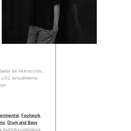
eñador de interacción,
 y DJ, actualmente
kyo
erimental
,
Footwork
,
hno
,
Drum and Bass
 multidisciplinarios,