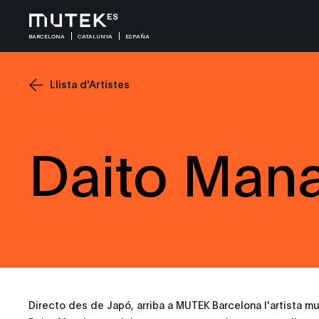
BARCELONA
CATALUNYA
ESPAÑA
Llista d'Artistes
Daito Man
Directo des de Japó, arriba a MUTEK Barcelona l'artista m