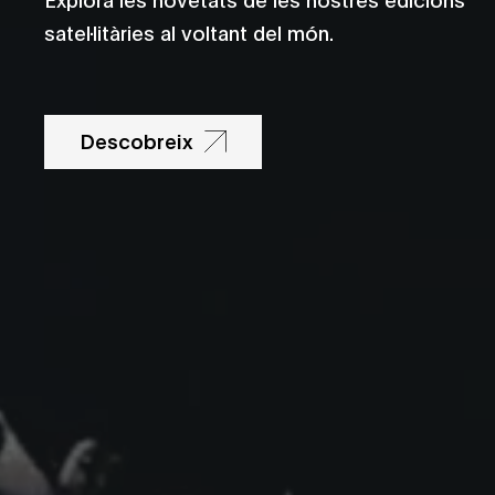
satel·litàries al voltant del món.
Descobreix