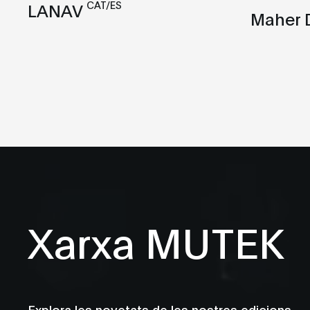
CAT/ES
LANAV
Maher 
Xarxa MUTEK
Explora les novetats de les nostres edicions