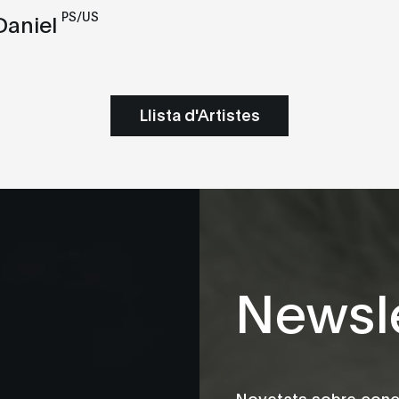
PS/US
Daniel
Llista d'Artistes
Newsle
Novetats sobre conce