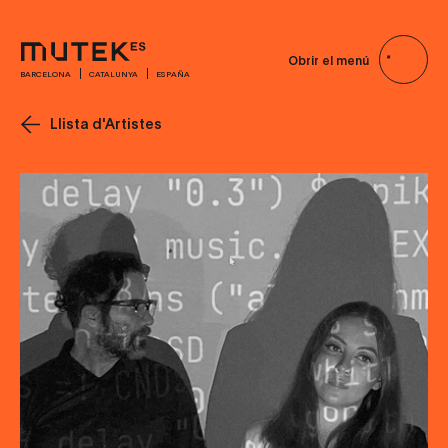
Obrir el menú
BARCELONA
CATALUNYA
ESPAÑA
Llista d'Artistes