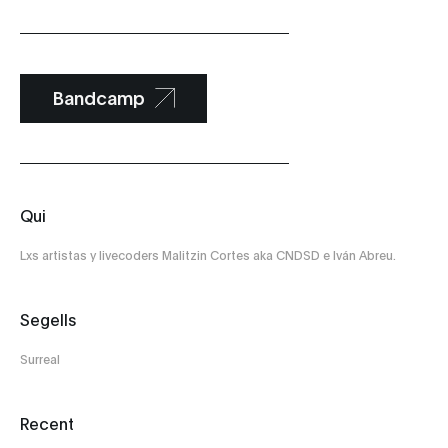
Bandcamp
Qui
Lxs artistas y livecoders Malitzin Cortes aka CNDSD e Iván Abreu.
Segells
Surreal
Recent