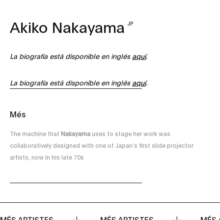
Akiko Nakayama
JP
La biografía está disponible en inglés
aquí
.
La biografía está disponible en inglés
aquí
.
Més
The machine that
Nakayama
uses to stage her work was
collaboratively designed with one of Japan’s first slide projector
artists, now in his late 70s
MÉS ARTISTES
MÉS ARTISTES
MÉS 